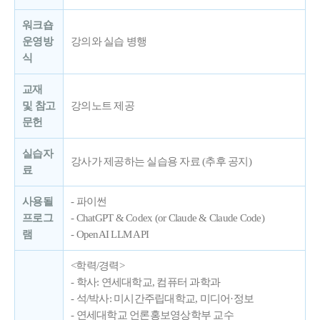
워크숍
운영방
강의와 실습 병행
식
교재
및 참고
강의노트 제공
문헌
실습자
강사가 제공하는 실습용 자료 (추후 공지)
료
사용될
- 파이썬
프로그
- ChatGPT & Codex (or Claude & Claude Code)
램
- OpenAI LLM API
<학력/경력>
- 학사: 연세대학교, 컴퓨터 과학과
- 석/박사: 미시간주립대학교, 미디어·정보
- 연세대학교 언론홍보영상학부 교수