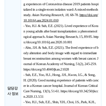
g experiences of Coronavirus disease 2019 patients hospi
talized in a single-room isolation ward: A mixed-methods
study.
Asian Nursing Research, 18
, 68-78.
https://doi.org/
10.1016/j.anr.2024.01.010
- Yoo, H.J. & Suh, E.E. (2021). Lived experience of Kora
n young adults after heart transplantation: a phenomenol
ogical approach. Asian Nursing Research, 15, 89-95.
http
s://doi.org/10.1016/j.anr.2020.10.001
- Ahn, J.H. & Suh, E.E. (2021). The lived experience of b
ody alteration and body image with regard to immediate
breast reconstruction among women with breast cancer. J
ournal of Korean Academy of Nursing, 51(2), 245-259.
https://doi.org/10.4040/jkan.21028
- Suh, E.E., Yoo, H.J., Hong, J.H., Kwon, I.G., & Song,
H. (2020). Good nursing experience of patients with canc
er in a Korean cancer hospital. Journal of Korean Critical
담당강
Care Nursing, 13(3), 51-61.
https://doi.org/10.34250/jkcc
사 정보
n.2020.13.3.51
- Yoo, H.J., Suh, E.E., Shin, Y.H., Choi, J.S., Park, K.H.,