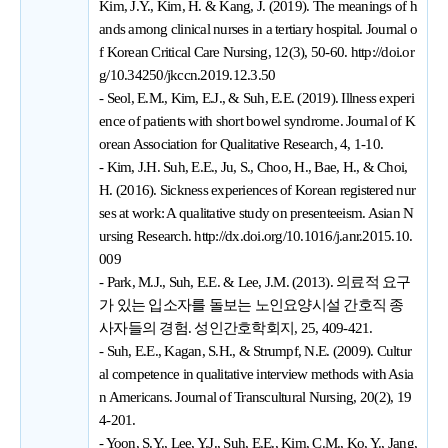
Kim, J.Y., Kim, H. & Kang, J. (2019). The meanings of h
ands among clinical nurses in a tertiary hospital. Journal o
f Korean Critical Care Nursing, 12(3), 50-60.
http://doi.or
g/10.34250/jkccn.2019.12.3.50
- Seol, E.M., Kim, E.J., & Suh, E.E. (2019). Illness experi
ence of patients with short bowel syndrome. Journal of K
orean Association for Qualitative Research, 4, 1-10.
- Kim, J.H. Suh, E.E., Ju, S., Choo, H., Bae, H., & Choi,
H. (2016). Sickness experiences of Korean registered nur
ses at work: A qualitative study on presenteeism. Asian N
ursing Research.
http://dx.doi.org/10.1016/j.anr.2015.10.
009
- Park, M.J., Suh, E.E. & Lee, J.M. (2013). 의료적 요구
가 있는 입소자를 돌보는 노인요양시설 간호직 종
사자들의 경험. 성인간호학회지, 25, 409-421.
- Suh, E.E., Kagan, S.H., & Strumpf, N.E. (2009). Cultur
al competence in qualitative interview methods with Asia
n Americans. Journal of Transcultural Nursing, 20(2), 19
4-201.
- Yoon, S.Y., Lee, Y.J., Suh, E.E., Kim, C.M., Ko, Y., Jang,