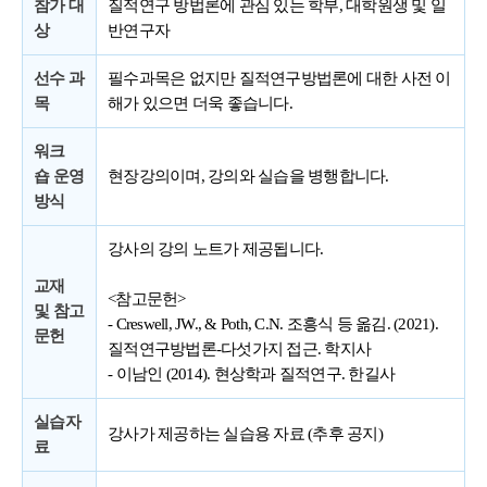
참가 대
질적연구 방법론에 관심 있는 학부, 대학원생 및 일
상
반연구자
선수 과
필수과목은 없지만 질적연구방법론에 대한 사전 이
목
해가 있으면 더욱 좋습니다.
워크
숍
운영
현장강의이며, 강의와 실습을 병행합니다.
방식
강사의 강의 노트가 제공됩니다.
교재
<참고문헌>
및 참고
- Creswell, JW., & Poth, C.N. 조흥식 등 옮김. (2021).
문헌
질적연구방법론-다섯가지 접근. 학지사
- 이남인 (2014). 현상학과 질적연구. 한길사
실습자
강사가 제공하는 실습용 자료 (추후 공지)
료