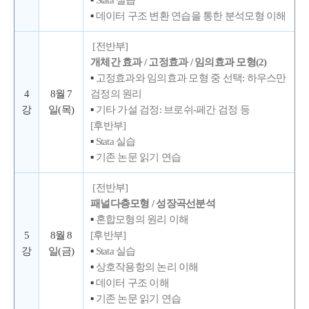
▪
데이터 구조 변환 연습을 통한 분석모형 이해
[전반부]
개체간 효과 / 고정효과 / 임의효과 모형(2)
▪
고정효과와 임의효과 모형 중 선택: 하우스만
4
8월 7
검정의 원리
강
일(목)
▪
기타 가설 검정: 브로쉬-페간 검정 등
[후반부]
▪
Stata 실습
▪
기존 논문 읽기 연습
[전반부]
패널다층모형 / 성장곡선분석
▪
혼합모형의 원리 이해
5
8월 8
[후반부]
강
일(금)
▪
Stata 실습
▪
상호작용항의 논리 이해
▪
데이터 구조 이해
▪
기존 논문 읽기 연습