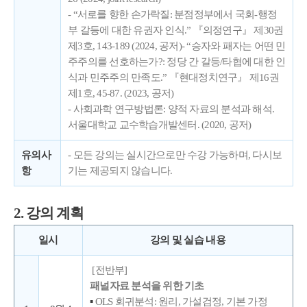
- “서로를 향한 손가락질: 분점정부에서 국회-행정
부 갈등에 대한 유권자 인식.” 『의정연구』 제30권
제3호, 143-189 (2024, 공저)- “승자와 패자는 어떤 민
주주의를 선호하는가?: 정당 간 갈등/타협에 대한 인
식과 민주주의 만족도.” 『현대정치연구』 제16권
제1호, 45-87. (2023, 공저)
- 사회과학 연구방법론: 양적 자료의 분석과 해석.
서울대학교 교수학습개발센터. (2020, 공저)
유의사
- 모든 강의는 실시간으로만 수강 가능하며, 다시보
항
기는 제공되지 않습니다.
2. 강의 계획
일시
강의 및 실습 내용
[전반부]
패널자료 분석을 위한 기초
▪
OLS 회귀분석: 원리, 가설검정, 기본 가정