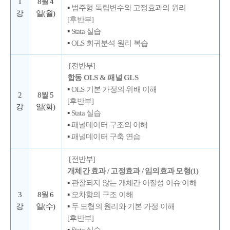
1
8월 4
▪
범주형 독립변수와 고정효과의 원리
강
일(월)
[후반부]
▪
Stata 실습
▪
OLS 회귀분석 원리 복습
[전반부]
합동 OLS & 패널 GLS
▪
OLS 기본 가정의 위배 이해
2
8월 5
[후반부]
강
일(화)
▪
Stata 실습
▪
패널데이터 구조의 이해
▪
패널데이터 구축 연습
[전반부]
개체간 효과 / 고정효과 / 임의효과 모형(1)
▪
관찰되지 않는 개체간 이질성 이슈 이해
3
8월 6
▪
오차항의 구조 이해
강
일(수)
▪
두 모형의 원리와 기본 가정 이해
[후반부]
▪
Stata 실습