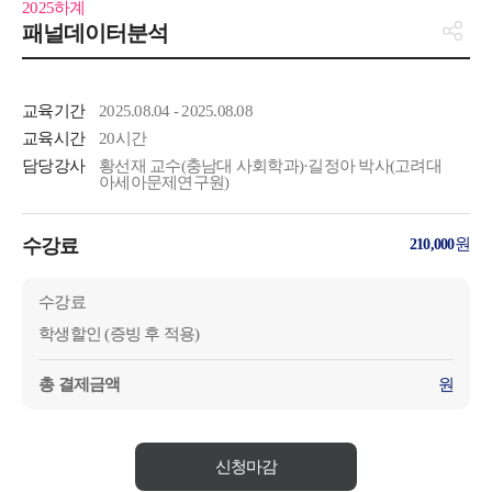
2025하계
패널데이터분석
교육기간
2025.08.04 - 2025.08.08
교육시간
20시간
담당강사
황선재 교수(충남대 사회학과)·길정아 박사(고려대
아세아문제연구원)
수강료
원
210,000
수강료
학생할인 (증빙 후 적용)
총 결제금액
원
신청마감