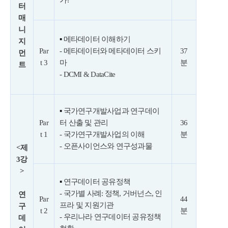
터
매
니
▪
메타데이터 이해하기
지
Par
- 메타데이터와 메타데이터 스키
37
먼
t 3
마
분
트
- DCMI & DataCite
▪
국가연구개발사업과 연구데이
Par
터 산출 및 관리
36
t 1
- 국가연구개발사업의 이해
분
- 오픈사이언스와 연구성과물
<제
3강
>
▪
연구데이터 공유정책
- 국가별 사례: 정책, 거버넌스, 인
연
Par
44
프라 및 지원기관
구
t 2
분
- 우리나라 연구데이터 공유정책
데