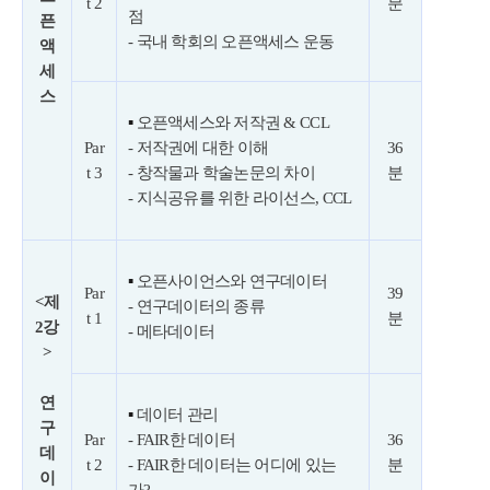
t 2
분
점
픈
- 국내 학회의 오픈액세스 운동
액
세
스
▪
오픈액세스와 저작권 & CCL
Par
- 저작권에 대한 이해
36
t 3
- 창작물과 학술논문의 차이
분
- 지식공유를 위한 라이선스, CCL
▪
오픈사이언스와 연구데이터
Par
39
<제
- 연구데이터의 종류
t 1
분
2강
- 메타데이터
>
연
▪
데이터 관리
구
Par
- FAIR한 데이터
36
데
t 2
- FAIR한 데이터는 어디에 있는
분
이
가?