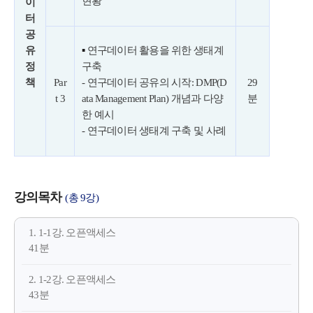
현황
이
터
공
유
▪
연구데이터 활용을 위한 생태계
정
구축
책
Par
- 연구데이터 공유의 시작
: DMP(D
29
t 3
ata Management Plan) 개념과 다양
분
한 예시
- 연구데이터 생태계 구축 및 사례
강의목차
(총 9강)
1. 1-1강. 오픈액세스
41분
2. 1-2강. 오픈액세스
43분