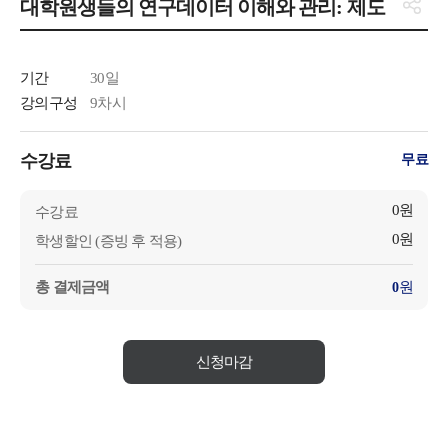
대학원생들의 연구데이터 이해와 관리: 제도
기간
30일
강의구성
9차시
수강료
무료
0원
수강료
0원
학생할인 (증빙 후 적용)
총 결제금액
원
0
신청마감