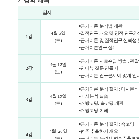
2. 강의 계획
일시
▪근거이론 분석법 개관
4월 5일
▪질적연구 개요 및 양적 연구와
1강
(토)
▪근거이론 및 질적연구 신뢰성 
▪근거이론연구 설계
▪근거이론 자료수집 방법 : 관찰
4월 12일
2강
▪인터뷰 질문 만들기
(토)
▪근거이론 연구문제에 맞게 인
▪
근거이론 분석 절차 : 미시분
4월 19일
▪
미시분석 실습
3강
(토)
▪
개방코딩, 축코딩 개관
▪
개방코딩 이해
▪
근거이론 분석 절차 : 축코딩
4월 26일
▪
범주 추출하기 개요
4강
(토)
▪
근거이론 분석시 범주추출 방