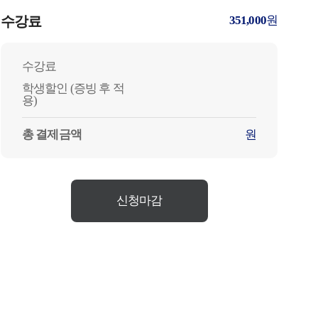
수강료
351,000
원
수강료
학생할인 (증빙 후 적
용)
총 결제금액
원
신청마감