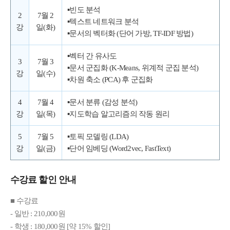
▪빈도 분석
2
7월 2
▪텍스트 네트워크 분석
강
일(화)
▪문서의 벡터화 (단어 가방, TF-IDF 방법)
▪벡터 간 유사도
3
7월 3
▪문서 군집화 (K-Means, 위계적 군집 분석)
강
일(수)
▪차원 축소 (PCA) 후 군집화
4
7월 4
▪문서 분류 (감성 분석)
강
일(목)
▪지도학습 알고리즘의 작동 원리
5
7월 5
▪토픽 모델링 (LDA)
강
일(금)
▪단어 임베딩 (Word2vec, FastText)
수강료 할인 안내
■ 수강료
- 일반 : 210,000원
- 학생 : 180,000원 [약 15% 할인]