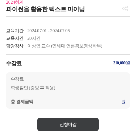
2024하계
파이썬을 활용한 텍스트 마이닝
교육기간
2024.07.01 - 2024.07.05
교육시간
20시간
담당강사
이상엽 교수 (연세대 언론홍보영상학부)
수강료
원
210,000
수강료
학생할인 (증빙 후 적용)
총 결제금액
원
신청마감