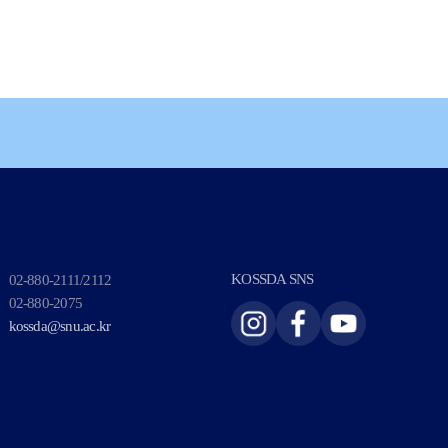
02-880-2111/2112
KOSSDA SNS
02-880-2075
kossda@snu.ac.kr