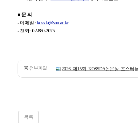
■
문 의
- 이메일 :
kossda@snu.ac.kr
- 전화 : 02-880-2075
첨부파일
2026_제15회_KOSSDA논문상_포스터.jp
목록