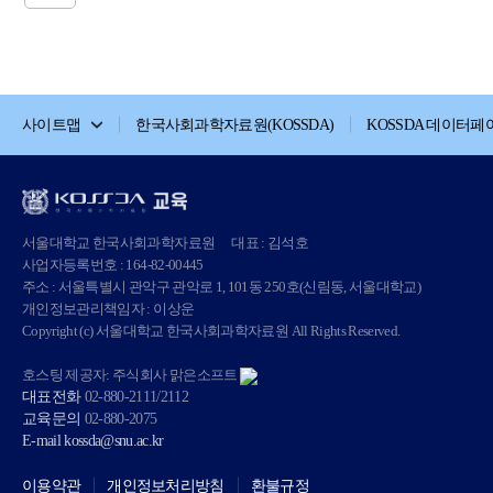
사이트맵
한국사회과학자료원(KOSSDA)
KOSSDA 데이터페
서울대학교 한국사회과학자료원
대표 : 김석호
사업자등록번호 : 164-82-00445
주소 : 서울특별시 관악구 관악로 1, 101동 250호(신림동, 서울대학교)
개인정보관리책임자 : 이상운
Copyright (c) 서울대학교 한국사회과학자료원 All Rights Reserved.
호스팅 제공자: 주식회사 맑은소프트
대표전화
02-880-2111/2112
교육문의
02-880-2075
E-mail
kossda@snu.ac.kr
이용약관
개인정보처리방침
환불규정