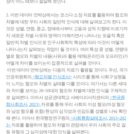
정이 어느 때보다 절실해 보인다.
2. 이번 데이터 언박싱에서는 코스다 소장 자료를 활용하여 혐오와
차별에 대한 우리 사회의 일반적 인식에 대해 살펴보고자 한다. 이
것은 성별, 연령, 종교, 장애에서부터 고용과 성적 지향에 이르기까
지 새로운 차별 사유와 영역이 더해지면서 나타나는 포괄적 혹은
일반적 차별 인식으로 인구사회학적 특성에 따라 이것이 어떻게
나타나는지 살펴보는 작업이 될 것이다. 여러 특성 중 성별, 연령대
별로 혐오와 차별의 내용(사유)과 활용 매체(온라인과 오프라인)가
어떻게 차이를 보이는지 집중적으로 살펴볼 것이다.
이번 데이터 언박싱에는 다음의 자료가 활용될 것이다. 우선, 국가
인권위원회의
<혐오차별 인식조사>
시리즈를 통해 사회구성원들
이 느끼는 혐오와 차별의 실태를 다룰 것이다. 여기서는 다른 세대
와 차이를 보이는 20~30대의 혐오와 차별에 대한 인식을 구체적으
로 살펴본다. 이어서 성균관대학교 서베이리서치센터의
<한국종
합사회조사, 2023>
자료를 통해 우리 사회의 이성 혐오(여성 혐오
와 남성 혐오를 포함) 현상의 심각성과 민감도를 성별로 나눠 확인
해 본다. 이어서 한국행정연구원의
<사회통합실태조사, 2013~202
3>
자료를 활용하여 혐오와 차별의 관점에서 우리 사회의 주요 갈
등 유형과 그 심각성에 대한 인식을 살펴본다.