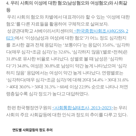
4. 우리 사회의 이성에 대한 혐오(남성혐오와 여성혐오)와 사회갈
등
우리 사회의 혐오와 차별에서 대표격이라 할 수 있는 ‘이성에 대한
혐오’를 다른 자료들을 활용하여 구체적으로 살펴보자.
성균관대학교 서베이리서치센터의
<한국종합사회조사(KGSS), 2
023>
에서 ‘이성(남성과 여성)에 대한 혐오’가 어느 정도 심각한지
를 조사한 결과 전체 응답자는 ‘보통이다’는 응답이 35.6%, ‘심각하
다(매우 심각+조금 심각)’는 32.6%, ‘심각하지 않음’(별로+전혀)은
31.8%로 유사한 비율로 나타났다. 성별로 볼 때 남성은 ‘심각하
다’가 34.8%, 여성은 30.8%로 남성이 약간 높게 나타났으며 ‘심각
하지 않음’ 응답에서는 여성이 약간 높게 나타났다. 연령별로는
‘심각하다(매우 심각+조금 심각)’에 대해 20대 54.4% > 30대 31.6%
> 40대 30.0% > 50대 31.3% > 60세 이상 22.9% 순으로 나타나 저연
령층일수록 심각 정도가 높다고 대답하였다.
한편 한국행정연구원의
<사회통합실태조사, 2013~2023>
는 우리
사회의 주요 사회갈등에 대한 인식과 정도의 추이를 다루고 있다.