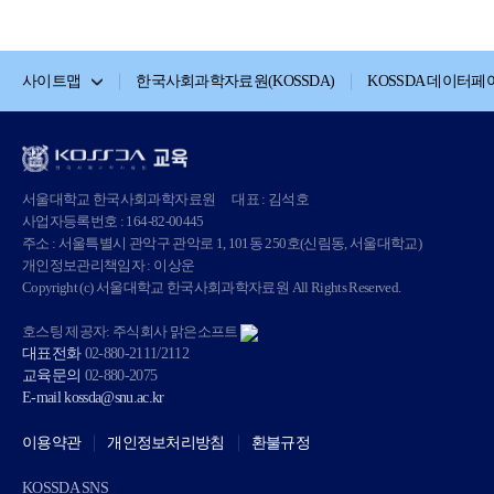
사이트맵
한국사회과학자료원(KOSSDA)
KOSSDA 데이터페
서울대학교 한국사회과학자료원
대표 : 김석호
사업자등록번호 : 164-82-00445
주소 : 서울특별시 관악구 관악로 1, 101동 250호(신림동, 서울대학교)
개인정보관리책임자 : 이상운
Copyright (c) 서울대학교 한국사회과학자료원 All Rights Reserved.
호스팅 제공자: 주식회사 맑은소프트
대표전화
02-880-2111/2112
교육문의
02-880-2075
E-mail
kossda@snu.ac.kr
이용약관
개인정보처리방침
환불규정
KOSSDA SNS