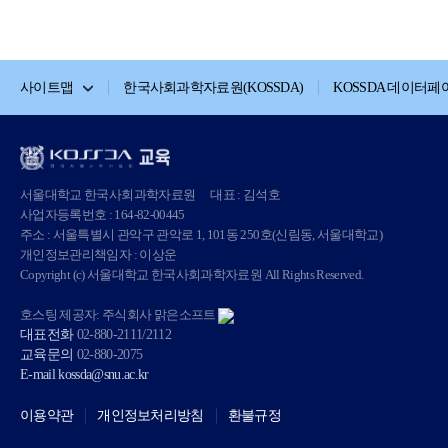
사이트맵
한국사회과학자료원(KOSSDA)
KOSSDA 데이터페
서울대학교 한국사회과학자료원
대표 : 김석호
사업자등록번호 : 164-82-00445
주소 : 서울특별시 관악구 관악로 1, 101동 250호(신림동, 서울대학교)
개인정보관리책임자 : 이상운
Copyright (c) 서울대학교 한국사회과학자료원 All Rights Reserved.
호스팅 제공자: 주식회사 맑은소프트
대표전화
02-880-2111/2112
교육문의
02-880-2075
E-mail
kossda@snu.ac.kr
이용약관
개인정보처리방침
환불규정