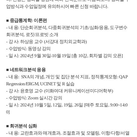
업방식과 수업일정에 유의하시어 빠른 신청 바랍니다.
■
중급통계학
:
이론편
- 내 용: 단순회귀분석, 다중회귀분석의 기초/심화/응용, 도구변수
회귀분석, 로짓/프로빗 소개
- 강 사: 하상응 교수 (서강대 정치외교학과)
- 수업방식: 동영상 강의
- 일 시: 2024년 9월 30일-10월 19일 [총 10강, 회차별 강의 오픈]
■
네트워크분석 응용
- 내 용: SNA의 개념, 개인 및 집단 분석 지표, 정적통계모형: QAP
Regression/ERGM, UCINET 및 R 실습
- 강 사: 윤호영 교수 (이화여대 커뮤니케이션미디어학부)
- 수업방식: Zoom 실시간 강의
- 일 시: 2024년 10월 5일, 12일, 19일, 26일 [매주 토요일, 9:00~14:0
0]
■
회귀분석 심화
- 내 용: 교란효과와 매개효과, 조절효과 및 모델링, 이항/다항/서열