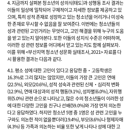
4. 지금까지 살펴본 청소년의 성의식(태도)과 성행동 조사 결과는
이들의 일상에 밀착되어 구체적이고 자세한 정보를 제공하고 있
으며, 특히 성적 존재로 성장하고 있는 청소년을 어리거나 미성숙
한 존재로 무시할 수 없음을 잘 보여준다. 이번에는 청소년들의
성과 관련된 고민거리는 무엇이고, 고민 해결을 위해 누구의 도움
을 받고 있는지 알아본다. 또한 이들의 성지식 수준은 어떠하며,
이러한 성 관련 정보를 어디에서 얻고 있는지도 함께 살펴보자.
이를 위해 <부산지역 청소년 성문화 실태조사, 2021> 자료를 다
시 활용한 결과는 다음과 같다.
4.1. 평소 성에 대한 고민이 있다고 응답한 중‧고등학생은
16.3%로 그리 많지는 않았지만, 이들의 가장 큰 고민은 연애
(22.5%), 외모(20.6%), 성적 성숙과 관련된 신체‧심리적 변화
(12.9%), 연애 대상과의 성적 행동(9.1%), 성차별(6.0%), 자위행
위(5.0%) 관련 순으로 나타났고, 많은 수의 청소년들이 이러한 성
에 대한 다양한 고민을 친구나 선배(59.0%)와 가장 먼저 의논한
다고 응답하였다. 하지만 청소년 5명 중 1명은 성 관련 고민을 누
구와도 의논한 적이 없을뿐더러(19.4%), 부모(8.6%)나 형제자매
(4.3%) 등 가족과 의논하는 비율 또한 낮게 나타나 성에 대한 고