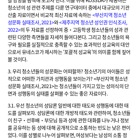
갈 방향을 탐색해 보고자 한다. 이를 위해 KOSSDA가 제공하는
청소년의 성 관련 주제를 다룬 연구데이터 중에서 대규모의 기관
산출 자료이면서 비교적 최신 자료에 속하는
<부산지역 청소년
성문화 실태조사, 2021>
와
<제주지역 청소년 성인권 인식조사,
2022>
의 두 자료를 선정하여 중‧고등학생 청소년들의 성과 관
련된 다양한 측면들을 자세히 들여다본다. 그리고 청소년들의 욕
구와 필요를 실질적으로 충족할 수 있는 효과적인 성교육의 대안
으로서 유네스코가 제시하는 ‘포괄적 성교육’의 의미를 함께 짚어
볼 것이다.
3. 우리 청소년들의 성문화는 어떠할까? 청소년기의 아이들은 성
적으로 어떠한 가치관과 성행동을 보이는가? <부산지역 청소년
성문화 실태조사, 2021>는 청소년들이 가지고 있는 성의식의 단
면과 성행동의 실태를 살펴볼 수 있는 좋은 자료이다.
3.1. 우선 청소년의 성담론 일반에 대한 태도와 성행동에 대한 태
도를 살펴보자. 성담론에 대한 개방적 태도와 관련하여, 청소년들
이 친구‧선후배‧부모님 등과 성에 관한 대화를 나누거나 정보
를 공유하는 등 성에 대해 공개적으로 소통하는 빈도는 낮은 편이
었다. 이를 성별로 나누어 살펴보면, 여성보다는 남성의 소통 정