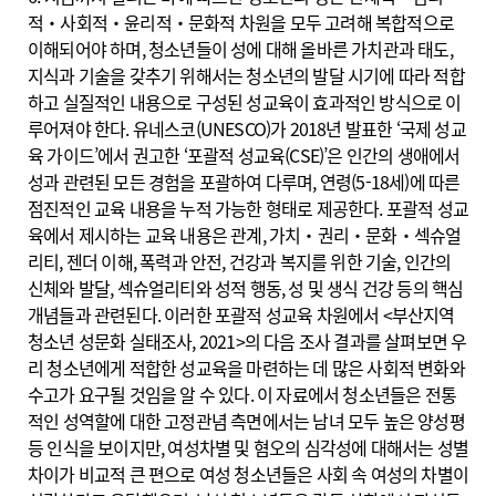
적‧사회적‧윤리적‧문화적 차원을 모두 고려해 복합적으로
이해되어야 하며, 청소년들이 성에 대해 올바른 가치관과 태도,
지식과 기술을 갖추기 위해서는 청소년의 발달 시기에 따라 적합
하고 실질적인 내용으로 구성된 성교육이 효과적인 방식으로 이
루어져야 한다. 유네스코(UNESCO)가 2018년 발표한 ‘국제 성교
육 가이드’에서 권고한 ‘포괄적 성교육(CSE)’은 인간의 생애에서
성과 관련된 모든 경험을 포괄하여 다루며, 연령(5-18세)에 따른
점진적인 교육 내용을 누적 가능한 형태로 제공한다. 포괄적 성교
육에서 제시하는 교육 내용은 관계, 가치‧권리‧문화‧섹슈얼
리티, 젠더 이해, 폭력과 안전, 건강과 복지를 위한 기술, 인간의
신체와 발달, 섹슈얼리티와 성적 행동, 성 및 생식 건강 등의 핵심
개념들과 관련된다. 이러한 포괄적 성교육 차원에서 <부산지역
청소년 성문화 실태조사, 2021>의 다음 조사 결과를 살펴보면 우
리 청소년에게 적합한 성교육을 마련하는 데 많은 사회적 변화와
수고가 요구될 것임을 알 수 있다. 이 자료에서 청소년들은 전통
적인 성역할에 대한 고정관념 측면에서는 남녀 모두 높은 양성평
등 인식을 보이지만, 여성차별 및 혐오의 심각성에 대해서는 성별
차이가 비교적 큰 편으로 여성 청소년들은 사회 속 여성의 차별이