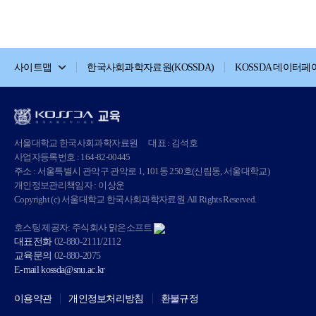
사이트맵
한국사회과학자료원(KOSSDA)
KOSSDA 데이터페
서울대학교 한국사회과학자료원
대표 : 김석호
사업자등록번호 : 164-82-00445
주소 : 서울특별시 관악구 관악로 1, 101동 250호(신림동, 서울대학교)
개인정보관리책임자 : 이상운
Copyright (c) 서울대학교 한국사회과학자료원 All Rights Reserved.
호스팅 제공자: 주식회사 맑은소프트
대표전화
02-880-2111/2112
교육문의
02-880-2075
E-mail
kossda@snu.ac.kr
이용약관
개인정보처리방침
환불규정