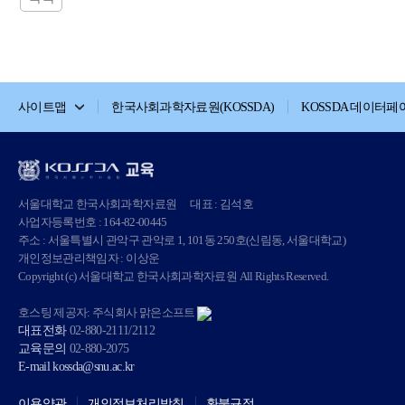
사이트맵
한국사회과학자료원(KOSSDA)
KOSSDA 데이터페
서울대학교 한국사회과학자료원
대표 : 김석호
사업자등록번호 : 164-82-00445
주소 : 서울특별시 관악구 관악로 1, 101동 250호(신림동, 서울대학교)
개인정보관리책임자 : 이상운
Copyright (c) 서울대학교 한국사회과학자료원 All Rights Reserved.
호스팅 제공자: 주식회사 맑은소프트
대표전화
02-880-2111/2112
교육문의
02-880-2075
E-mail
kossda@snu.ac.kr
이용약관
개인정보처리방침
환불규정